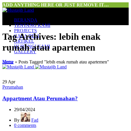
ADD ANYTHING HERE OR JUST REMOVE IT…
BERANDA
TENTANG KAMI
PROJECTS
Tag Archives: lebih enak
CARA BELI
ARTIKEL
rumah atau apartemen
HUBUNGI KAMI
GALLERY
Menu
Home
»
Posts Tagged "lebih enak rumah atau apartemen"
29
Apr
Perumahan
Appartment Atau Perumahan?
29/04/2024
By
Fad
0
comments