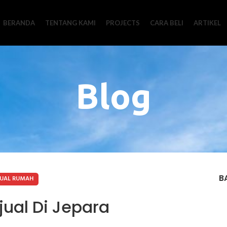
BERANDA
TENTANG KAMI
PROJECTS
CARA BELI
ARTIKEL
Blog
B
JUAL RUMAH
ual Di Jepara