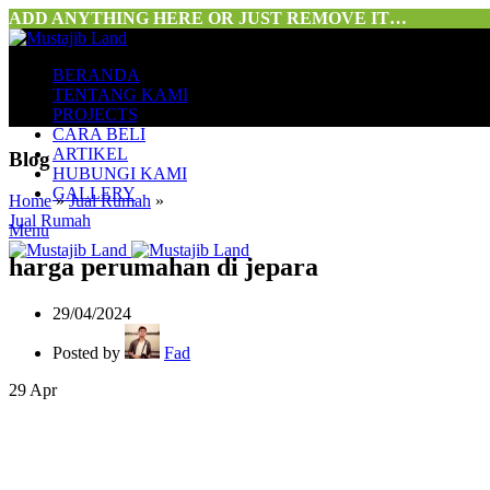
ADD ANYTHING HERE OR JUST REMOVE IT…
BERANDA
TENTANG KAMI
PROJECTS
CARA BELI
ARTIKEL
Blog
HUBUNGI KAMI
GALLERY
Home
»
Jual Rumah
»
Jual Rumah
Menu
harga perumahan di jepara
29/04/2024
Posted by
Fad
29
Apr