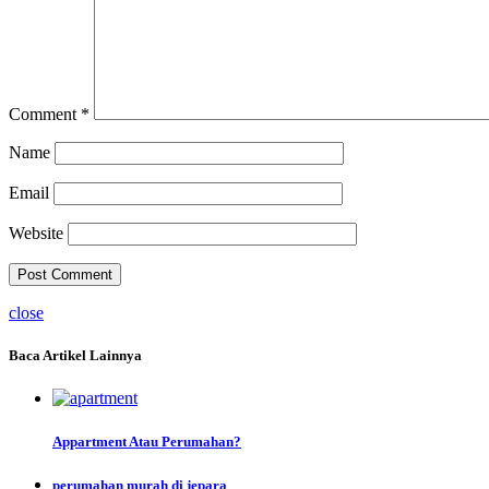
Comment
*
Name
Email
Website
close
Baca Artikel Lainnya
Appartment Atau Perumahan?
perumahan murah di jepara