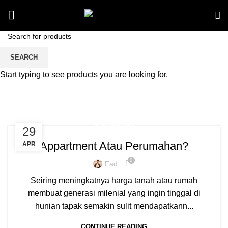
Tag Archives: rumah atau
SEARCH
apartemen
Start typing to see products you are looking for.
PERUMAHAN
29
Appartment Atau Perumahan?
APR
0
Fad
Seiring meningkatnya harga tanah atau rumah
membuat generasi milenial yang ingin tinggal di
hunian tapak semakin sulit mendapatkann...
CONTINUE READING