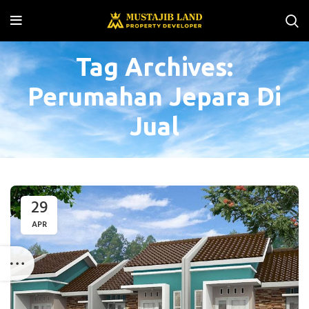
Tag Archives:
Perumahan Jepara Di
Jual
29
APR