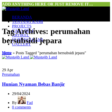
ADD ANYTHING HERE OR JUST REMOVE IT…
BERANDA
TENTANG KAMI
PROJECTS
Tag Archives: perumahan
CARA BELI
ARTIKEL
bersubsidi jepara
HUBUNGI KAMI
GALLERY
Menu
Home
»
Posts Tagged "perumahan bersubsidi jepara"
29
Apr
Perumahan
Hunian Nyaman Bebas Banjir
29/04/2024
By
Fad
0
comments