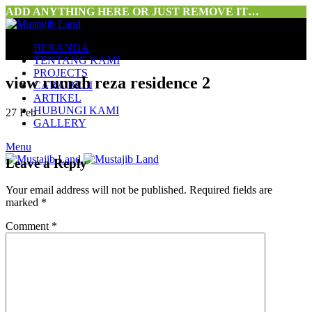
ADD ANYTHING HERE OR JUST REMOVE IT…
BERANDA
TENTANG KAMI
PROJECTS
view rumah reza residence 2
CARA BELI
ARTIKEL
HUBUNGI KAMI
27
Feb
GALLERY
Menu
Leave a Reply
Your email address will not be published.
Required fields are
marked
*
Comment
*