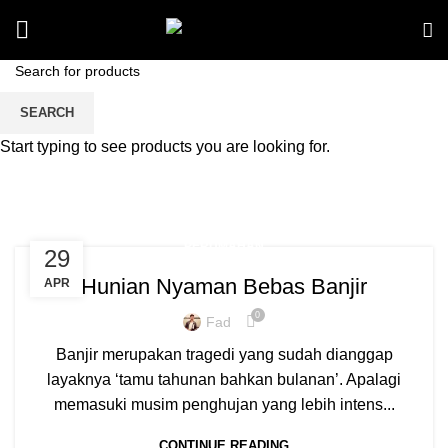
Tag Archives: perumahan
SEARCH
baru jepara
Start typing to see products you are looking for.
PERUMAHAN
29
Hunian Nyaman Bebas Banjir
APR
0
Fad
Banjir merupakan tragedi yang sudah dianggap
layaknya ‘tamu tahunan bahkan bulanan’. Apalagi
memasuki musim penghujan yang lebih intens...
CONTINUE READING