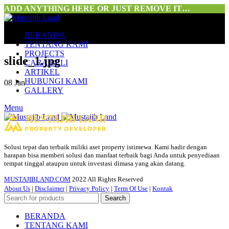
ADD ANYTHING HERE OR JUST REMOVE IT…
BERANDA
TENTANG KAMI
PROJECTS
slide_1.jpg
CARA BELI
ARTIKEL
HUBUNGI KAMI
08
Jan
GALLERY
Menu
Solusi tepat dan terbaik miliki aset property istimewa. Kami hadir dengan
harapan bisa memberi solusi dan manfaat terbaik bagi Anda untuk penyediaan
tempat tinggal ataupun untuk investasi dimasa yang akan datang.
MUSTAJIBLAND.COM
2022 All Rights Reserved
About Us
|
Disclaimer
|
Privacy Policy
|
Term Of Use
|
Kontak
Search
BERANDA
TENTANG KAMI