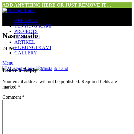
ADD ANYTHING HERE OR JUST REMOVE IT…
BERANDA
TENTANG KAMI
PROJECTS
Nasir susilo
CARA BELI
ARTIKEL
HUBUNGI KAMI
24
Feb
GALLERY
Menu
Leave a Reply
Your email address will not be published.
Required fields are
marked
*
Comment
*