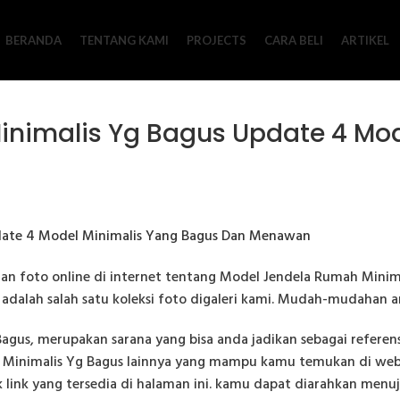
BERANDA
TENTANG KAMI
PROJECTS
CARA BELI
ARTIKEL
nimalis Yg Bagus Update 4 Mod
n foto online di internet tentang Model Jendela Rumah Minimal
a adalah salah satu koleksi foto digaleri kami. Mudah-mudahan
gus, merupakan sarana yang bisa anda jadikan sebagai referens
inimalis Yg Bagus lainnya yang mampu kamu temukan di websi
link yang tersedia di halaman ini. kamu dapat diarahkan menu