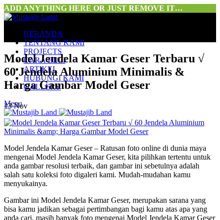
ADD ANYTHING HERE OR JUST REMOVE IT…
BERANDA
TENTANG KAMI
PROJECTS
Model Jendela Kamar Geser Terbaru √
CARA BELI
ARTIKEL
60 Jendela Aluminium Minimalis &
HUBUNGI KAMI
Harga Gambar Model Geser
GALLERY
Menu
13
Nov
Model Jendela Kamar Geser – Ratusan foto online di dunia maya
mengenai Model Jendela Kamar Geser, kita pilihkan tertentu untuk
anda gambar resolusi terbaik, dan gambar ini sebetulnya adalah
salah satu koleksi foto digaleri kami. Mudah-mudahan kamu
menyukainya.
Gambar ini Model Jendela Kamar Geser, merupakan sarana yang
bisa kamu jadikan sebagai pertimbangan bagi kamu atas apa yang
anda cari. masih banyak foto mengenai Model Jendela Kamar Geser