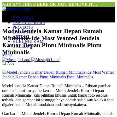
ADD ANYTHING HERE OR JUST REMOVE IT…
BERANDA
TENTANG KAMI
PROJECTS
Model Jendela Kamar Depan Rumah
CARA BELI
ARTIKEL
Minimalis Ide Most Wanted Jendela
HUBUNGI KAMI
Kamar Depan Pintu Minimalis Pintu
GALLERY
Minimalis
Menu
13
Nov
Model Jendela Kamar Depan Rumah Minimalis – Ribuan gambar
online di dunia maya berkenaan Model Jendela Kamar Depan
Rumah Minimalis, kita pilihkan khusus untuk kamu foto resolusi
terbaik, dan gambar ini sesungguhnya adalah salah satu koleksi foto
digaleri kami. Mudah-mudahan anda menyukainya.
Gambar ini Model Jendela Kamar Depan Rumah Minimalis, adalah