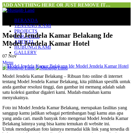
ADD ANYTHING HERE OR JUST REMOVE IT…
BERANDA
TENTANG KAMI
PROJECTS
Model Jendela Kamar Belakang Ide
CARA BELI
ARTIKEL
Model Jendela Kamar Hotel
HUBUNGI KAMI
GALLERY
07
Nov
Menu
Model Jendela Kamar Belakang – Ribuan foto online di internet
tentang Model Jendela Kamar Belakang, kita pilihkan spesifik untuk
anda gambar resolusi tinggi, dan gambar ini memang adalah salah
satu koleksi gambar digaleri kami. Mudah-mudahan kamu
menyukainya.
Foto ini Model Jendela Kamar Belakang, merupakan fasilitas yang
sanggup kamu jadikan sebagai pertimbangan bagi kamu atas apa
yang anda cari. masih banyak foto mengenai Model Jendela Kamar
Belakang lainnya yang bisa kamu temukan di website ini.
Untuk mendapatkan foto lainnya memadai klik link yang tersedia di