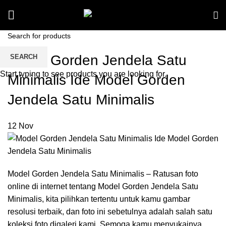
Model Gorden Jendela Satu
SEARCH
Start typing to see products you are looking for.
Minimalis Ide Model Gorden
Jendela Satu Minimalis
12
Nov
Model Gorden Jendela Satu Minimalis – Ratusan foto
online di internet tentang Model Gorden Jendela Satu
Minimalis, kita pilihkan tertentu untuk kamu gambar
resolusi terbaik, dan foto ini sebetulnya adalah salah satu
koleksi foto digaleri kami. Semoga kamu menyukainya.