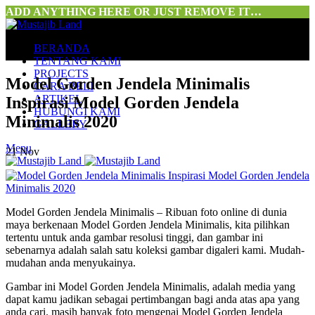
ADD ANYTHING HERE OR JUST REMOVE IT…
BERANDA
TENTANG KAMI
PROJECTS
Model Gorden Jendela Minimalis
CARA BELI
ARTIKEL
Inspirasi Model Gorden Jendela
HUBUNGI KAMI
Minimalis 2020
GALLERY
Menu
21
Nov
Model Gorden Jendela Minimalis – Ribuan foto online di dunia
maya berkenaan Model Gorden Jendela Minimalis, kita pilihkan
tertentu untuk anda gambar resolusi tinggi, dan gambar ini
sebenarnya adalah salah satu koleksi gambar digaleri kami. Mudah-
mudahan anda menyukainya.
Gambar ini Model Gorden Jendela Minimalis, adalah media yang
dapat kamu jadikan sebagai pertimbangan bagi anda atas apa yang
anda cari. masih banyak foto mengenai Model Gorden Jendela