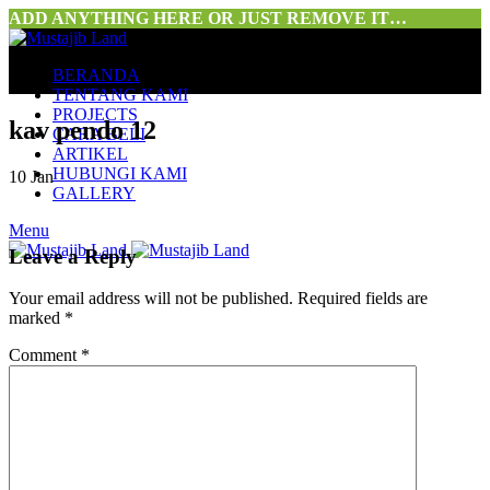
ADD ANYTHING HERE OR JUST REMOVE IT…
BERANDA
TENTANG KAMI
PROJECTS
kav pendo 12
CARA BELI
ARTIKEL
HUBUNGI KAMI
10
Jan
GALLERY
Menu
Leave a Reply
Your email address will not be published.
Required fields are
marked
*
Comment
*