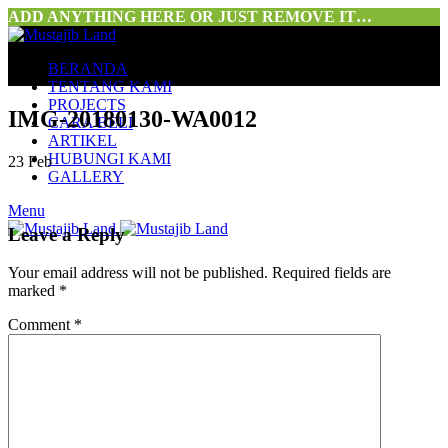
ADD ANYTHING HERE OR JUST REMOVE IT…
BERANDA
TENTANG KAMI
PROJECTS
IMG-20180130-WA0012
CARA BELI
ARTIKEL
HUBUNGI KAMI
23
Feb
GALLERY
Menu
Leave a Reply
Your email address will not be published.
Required fields are
marked
*
Comment
*