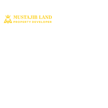
Solusi tepat dan terbaik miliki aset property istimewa. Kami hadir
dengan harapan bisa memberi solusi dan manfaat terbaik bagi Anda
untuk penyediaan tempat tinggal ataupun untuk investasi dimasa yang
akan datang.
MUSTAJIBLAND.COM
2022 All Rights Reserved
About Us
|
Disclaimer
|
Privacy Policy
|
Term Of Use
|
Kontak