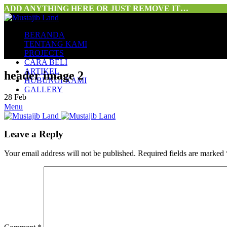
ADD ANYTHING HERE OR JUST REMOVE IT…
BERANDA
TENTANG KAMI
PROJECTS
CARA BELI
ARTIKEL
header image 2
HUBUNGI KAMI
GALLERY
28
Feb
Menu
Leave a Reply
Your email address will not be published.
Required fields are marked