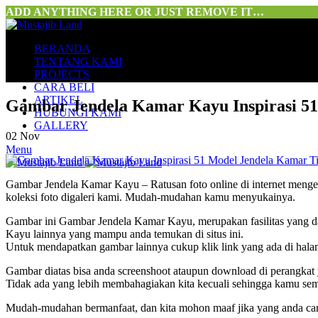
ADD ANYTHING HERE OR JUST REMOVE IT…
BERANDA
TENTANG KAMI
PROJECTS
CARA BELI
ARTIKEL
Gambar Jendela Kamar Kayu Inspirasi 51
HUBUNGI KAMI
GALLERY
02
Nov
Menu
Gambar Jendela Kamar Kayu – Ratusan foto online di internet mengen
koleksi foto digaleri kami. Mudah-mudahan kamu menyukainya.
Gambar ini Gambar Jendela Kamar Kayu, merupakan fasilitas yang d
Kayu lainnya yang mampu anda temukan di situs ini.
Untuk mendapatkan gambar lainnya cukup klik link yang ada di ha
Gambar diatas bisa anda screenshoot ataupun download di perangkat 
Tidak ada yang lebih membahagiakan kita kecuali sehingga kamu sem
Mudah-mudahan bermanfaat, dan kita mohon maaf jika yang anda car