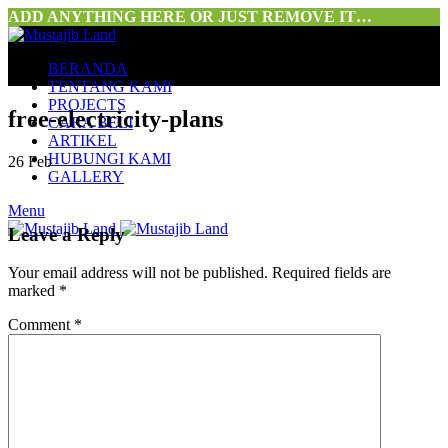
ADD ANYTHING HERE OR JUST REMOVE IT…
BERANDA
TENTANG KAMI
PROJECTS
free-electricity-plans
CARA BELI
ARTIKEL
HUBUNGI KAMI
26
Feb
GALLERY
Menu
Leave a Reply
Your email address will not be published.
Required fields are
marked
*
Comment
*