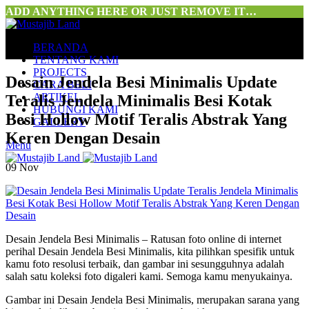
ADD ANYTHING HERE OR JUST REMOVE IT…
BERANDA
TENTANG KAMI
PROJECTS
Desain Jendela Besi Minimalis Update
CARA BELI
ARTIKEL
Teralis Jendela Minimalis Besi Kotak
HUBUNGI KAMI
Besi Hollow Motif Teralis Abstrak Yang
GALLERY
Keren Dengan Desain
Menu
09
Nov
Desain Jendela Besi Minimalis – Ratusan foto online di internet
perihal Desain Jendela Besi Minimalis, kita pilihkan spesifik untuk
kamu foto resolusi terbaik, dan gambar ini sesungguhnya adalah
salah satu koleksi foto digaleri kami. Semoga kamu menyukainya.
Gambar ini Desain Jendela Besi Minimalis, merupakan sarana yang