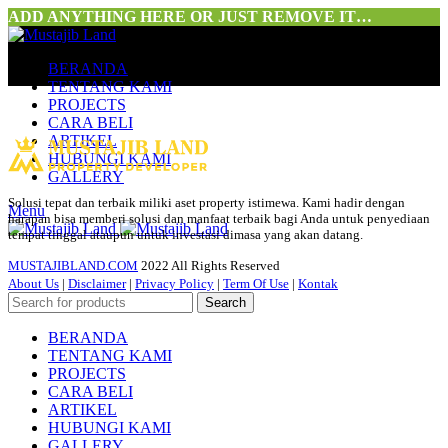
ADD ANYTHING HERE OR JUST REMOVE IT…
BERANDA
TENTANG KAMI
PROJECTS
CARA BELI
ARTIKEL
HUBUNGI KAMI
GALLERY
Solusi tepat dan terbaik miliki aset property istimewa. Kami hadir dengan
Menu
harapan bisa memberi solusi dan manfaat terbaik bagi Anda untuk penyediaan
tempat tinggal ataupun untuk investasi dimasa yang akan datang.
MUSTAJIBLAND.COM
2022 All Rights Reserved
About Us
|
Disclaimer
|
Privacy Policy
|
Term Of Use
|
Kontak
Search
BERANDA
TENTANG KAMI
PROJECTS
CARA BELI
ARTIKEL
HUBUNGI KAMI
GALLERY