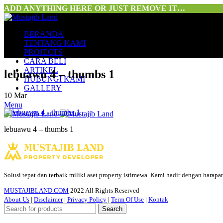
ADD ANYTHING HERE OR JUST REMOVE IT…
BERANDA
TENTANG KAMI
PROJECTS
CARA BELI
ARTIKEL
lebuawu 4 – thumbs 1
HUBUNGI KAMI
GALLERY
10
Mar
Menu
lebuawu 4 – thumbs 1
Solusi tepat dan terbaik miliki aset property istimewa. Kami hadir dengan harap
MUSTAJIBLAND.COM
2022 All Rights Reserved
About Us
|
Disclaimer
|
Privacy Policy
|
Term Of Use
|
Kontak
Search