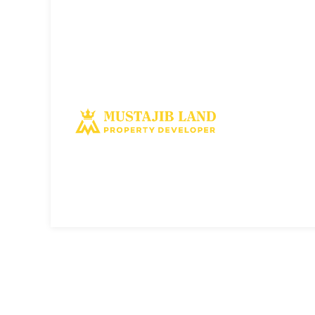
Solusi tepat dan terbaik miliki aset property istimewa. Ka
memberi solusi dan manfaat terbaik bagi Anda untuk penye
investasi dimasa yang akan datang.
MUSTAJIBLAND.COM
2022 All Rights Reserved
About Us
|
Disclaimer
|
Privacy Policy
|
Term Of Use
|
Kon