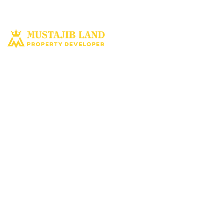
Solusi tepat dan terbaik miliki aset property istimewa. Kami hadir
dengan harapan bisa memberi solusi dan manfaat terbaik bagi Anda
untuk penyediaan tempat tinggal ataupun untuk investasi dimasa yang
akan datang.
MUSTAJIBLAND.COM
2022 All Rights Reserved
About Us
|
Disclaimer
|
Privacy Policy
|
Term Of Use
|
Kontak