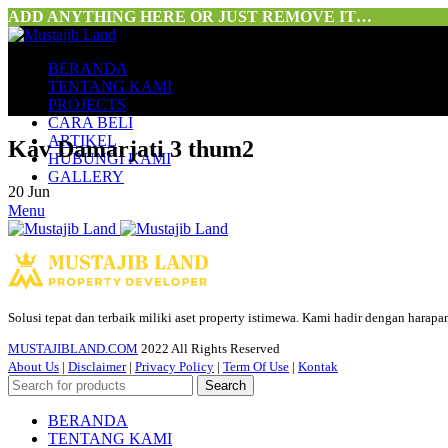
ADD ANYTHING HERE OR JUST REMOVE IT…
BERANDA
TENTANG KAMI
PROJECTS
CARA BELI
ARTIKEL
Kav Damarjati 3 thum2
HUBUNGI KAMI
GALLERY
20
Jun
Menu
Solusi tepat dan terbaik miliki aset property istimewa. Kami hadir dengan harap
MUSTAJIBLAND.COM
2022 All Rights Reserved
About Us
|
Disclaimer
|
Privacy Policy
|
Term Of Use
|
Kontak
Search
BERANDA
TENTANG KAMI