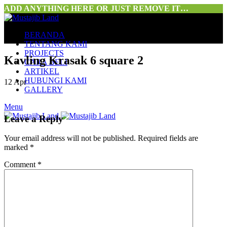
ADD ANYTHING HERE OR JUST REMOVE IT…
BERANDA
TENTANG KAMI
PROJECTS
Kavling Krasak 6 square 2
CARA BELI
ARTIKEL
HUBUNGI KAMI
12
Apr
GALLERY
Menu
Leave a Reply
Your email address will not be published.
Required fields are
marked
*
Comment
*